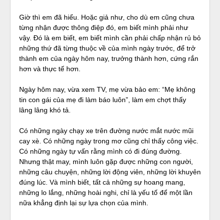
Giờ thì em đã hiểu. Hoặc giả như, cho dù em cũng chưa
từng nhận được thông điệp đó, em biết mình phải như
vậy. Đó là em biết, em biết mình cần phải chấp nhận rủ bỏ
những thứ đã từng thuộc về của mình ngày trước, để trở
thành em của ngày hôm nay, trưởng thành hơn, cứng rắn
hơn và thực tế hơn.
Ngày hôm nay, vừa xem TV, mẹ vừa bảo em: “Mẹ không
tin con gái của mẹ đi làm báo luôn”, làm em chợt thấy
lâng lâng khó tả.
Có những ngày chạy xe trên đường nước mắt nước mũi
cay xè. Có những ngày trong mơ cũng chỉ thấy công việc.
Có những ngày tự vấn rằng mình có đi đúng đường.
Nhưng thật may, mình luôn gặp được những con người,
những câu chuyện, những lời động viên, những lời khuyên
đúng lúc. Và mình biết, tất cả những sự hoang mang,
những lo lắng, những hoài nghi, chỉ là yếu tố để một lần
nữa khẳng định lại sự lựa chọn của mình.