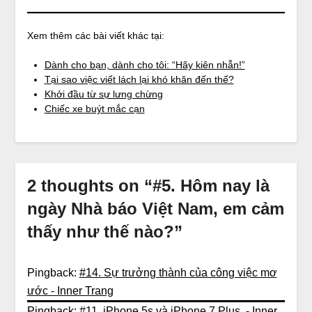
Xem thêm các bài viết khác tại:
Dành cho bạn, dành cho tôi: “Hãy kiên nhẫn!”
Tại sao việc viết lách lại khó khăn đến thế?
Khởi đầu từ sự lưng chừng
Chiếc xe buýt mắc cạn
2 thoughts on “
#5. Hôm nay là
ngày Nhà báo Việt Nam, em cảm
thấy như thế nào?
”
Pingback:
#14. Sự trưởng thành của công việc mơ
ước - Inner Trang
Pingback:
#11. iPhone 5s và iPhone 7 Plus - Inner