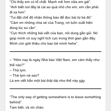
“Chị thấy em có tố chất. Mạnh mẽ hơn nữa em gái”.
“Anh biết nơi đây là cái ao quá nhỏ cho em, em cần phải
đi xa hơn”.
“Tui đặt chế độ nhận thông báo để đọc bài từ bà đó”.
“Cảm ơn những chia sẻ của Trang, nó luôn xuất hiện
đúng lúc tui cần”.
“Cực thích những bài viết của bạn, nội dung gần gũi. Nó
giúp mình có suy nghĩ tích cực trong thời gian gần đây.
Mình còn giới thiệu cho bạn bè mình hehe”.
– “Hôm nay là ngày Nhà báo Việt Nam, em cảm thấy như
thế nào?”
– Thả tym.
– Thả tym nà sao?
Là em viết hẳn một bài thật dài như thế này
này
.
“The only way of getting somewhere is to leave something
behind”.
Tạm biệt, và xin chào.