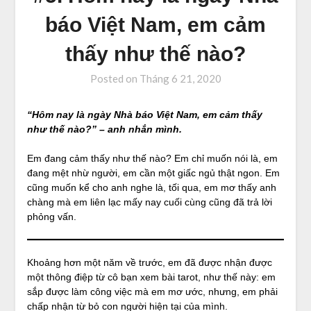
báo Việt Nam, em cảm
thấy như thế nào?
Posted on
Tháng 6 21, 2020
“Hôm nay là ngày Nhà báo Việt Nam, em cảm thấy
như thế nào?” – anh nhắn mình.
Em đang cảm thấy như thế nào? Em chỉ muốn nói là, em
đang mệt nhừ người, em cần một giấc ngủ thật ngon. Em
cũng muốn kể cho anh nghe là, tối qua, em mơ thấy anh
chàng mà em liên lạc mấy nay cuối cùng cũng đã trả lời
phỏng vấn.
Khoảng hơn một năm về trước, em đã được nhận được
một thông điệp từ cô bạn xem bài tarot, như thế này: em
sắp được làm công việc mà em mơ ước, nhưng, em phải
chấp nhận từ bỏ con người hiện tại của mình.