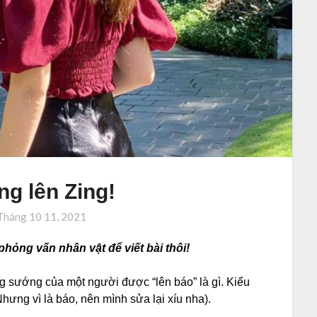
ng lên Zing!
Tháng 10 11, 2021
phỏng vấn nhân vật để viết bài thôi!
g sướng của một người được “lên báo” là gì. Kiểu
” (Nhưng vì là báo, nên mình sửa lại xíu nha).