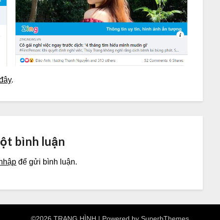
đây
.
một bình luận
nhập
để gửi bình luận.
©2026 TRANG HÌNH
| Powered by
SuperbThemes